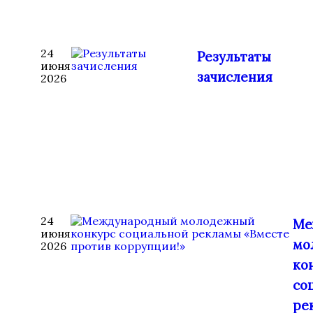
24
Результаты
июня
зачисления
2026
24
Ме
июня
мо
2026
ко
со
ре