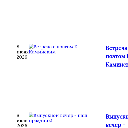
8
Встреча
июня
поэтом 
2026
Каминс
8
Выпуск
июня
вечер -
2026