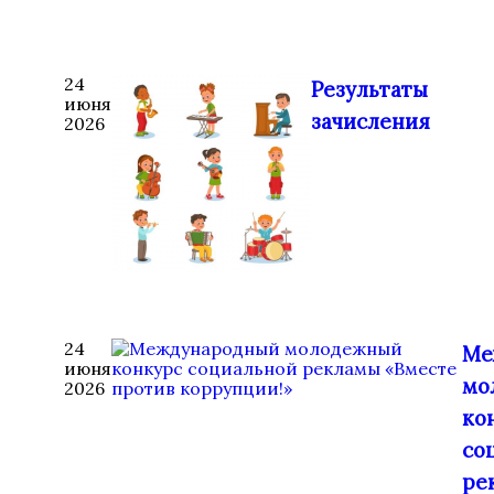
24
Результаты
июня
зачисления
2026
24
Ме
июня
мо
2026
ко
со
ре