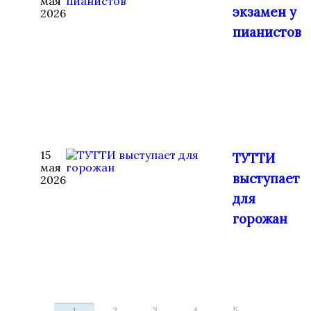
мая
экзамен у
2026
пианистов
15
ТУТТИ
мая
выступает
2026
для
горожан
←
1
2
3
4
5
...