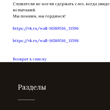
Слушатели не могли сдержать слез, когда увиде
испытаний.
Мы помним, мы гордимся!
https://vk.ru/wall-16589516_11596
https://vk.ru/wall-16589516_11598
Возврат к списку
Разделы