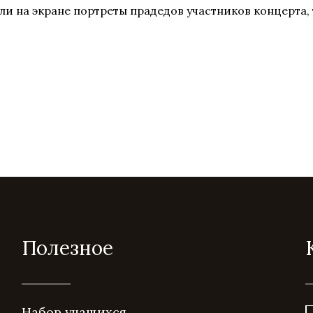
ли на экране портреты прадедов участников концерта,
Полезное
Набор учащихся