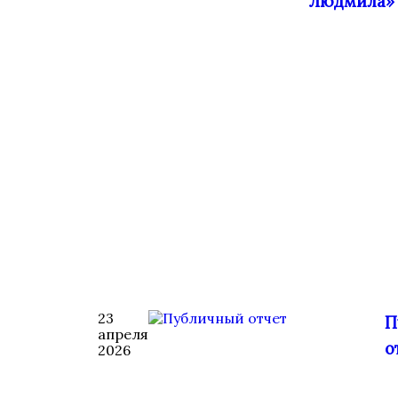
Людмила»
23
П
апреля
о
2026