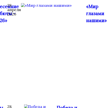
28
есенние
«Мир
апреля
бюты -
глазами
2026
26»
нашими»
28
ты
Победа и