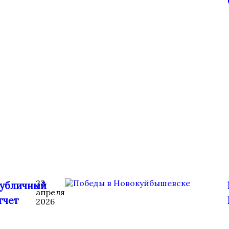
23
убличный
апреля
тчет
2026