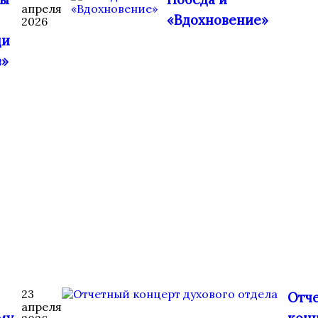
апреля
«Вдохновение»
2026
ди
в»
23
Отч
апреля