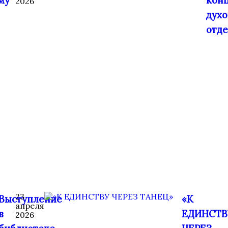
му
кон
2026
духо
отде
23
Выступление
«К
апреля
в
ЕДИНСТВ
2026