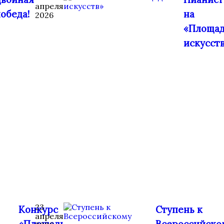
апреля
обеда!
на
2026
«Площа
искусст
23
Конкурс
Ступень к
апреля