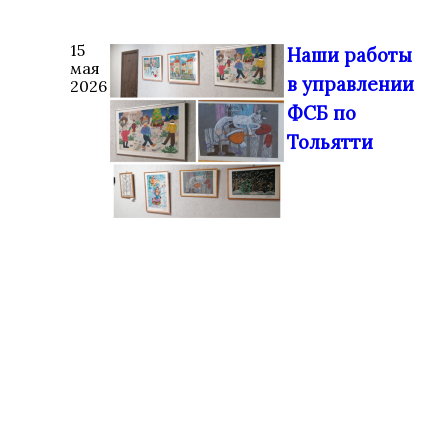
15
Наши работы
мая
в управлении
2026
ФСБ по
Тольятти