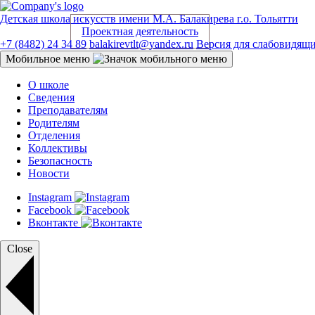
Детская школа искусств
имени М.А. Балакирева г.о. Тольятти
Проектная деятельность
+7 (8482) 24 34 89
balakirevtlt@yandex.ru
Версия для слабовидящ
Мобильное меню
О школе
Сведения
Преподавателям
Родителям
Отделения
Коллективы
Безопасность
Новости
Instagram
Facebook
Вконтакте
Close