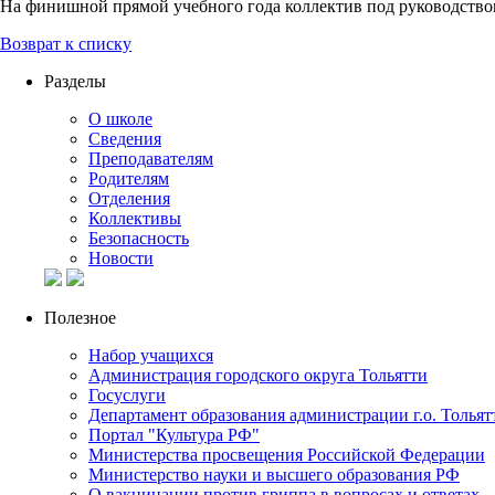
На финишной прямой учебного года коллектив под руководство
Возврат к списку
Разделы
О школе
Сведения
Преподавателям
Родителям
Отделения
Коллективы
Безопасность
Новости
Полезное
Набор учащихся
Администрация городского округа Тольятти
Госуслуги
Департамент образования администрации г.о. Тольят
Портал "Культура РФ"
Министерства просвещения Российской Федерации
Министерство науки и высшего образования РФ
О вакцинации против гриппа в вопросах и ответах