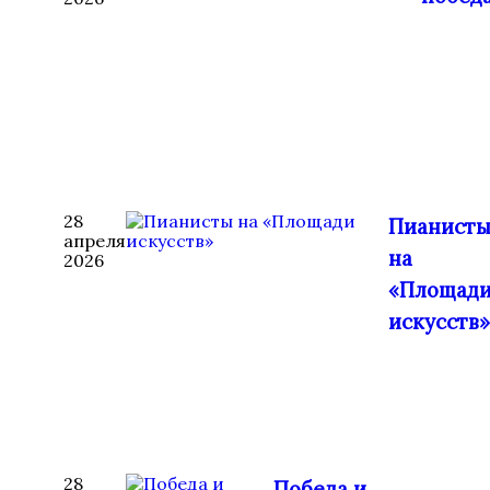
28
Пианист
апреля
на
2026
«Площад
искусств»
28
Победа и