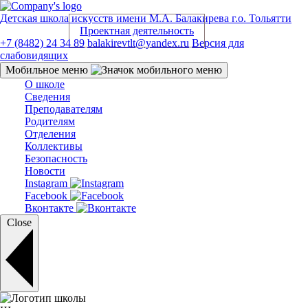
Детская школа искусств
имени М.А. Балакирева г.о. Тольятти
Проектная деятельность
+7 (8482) 24 34 89
balakirevtlt@yandex.ru
Версия для
слабовидящих
Мобильное меню
О школе
Сведения
Преподавателям
Родителям
Отделения
Коллективы
Безопасность
Новости
Instagram
Facebook
Вконтакте
Close