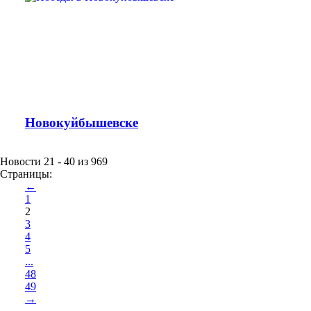
Новокуйбышевске
Новости 21 - 40 из 969
Страницы:
←
1
2
3
4
5
...
48
49
→