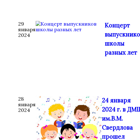
29
Концерт
января
выпускнико
2024
школы
разных лет
28
24 января
января
2024 г. в ДМ
2024
им.В.М.
Свердлова
прошел