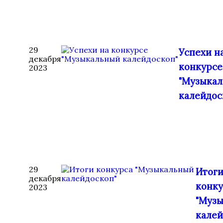
29
Успехи н
декабря
конкурсе
2023
"Музыка
калейдос
29
Итог
декабря
конку
2023
"Муз
калей