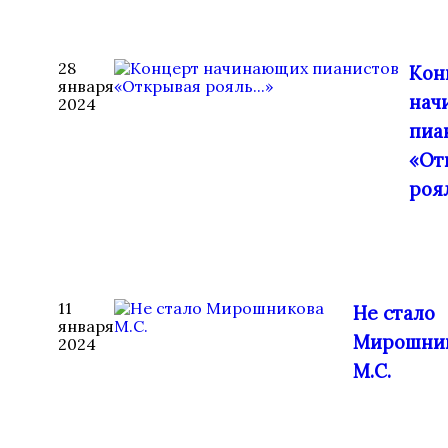
28
Кон
января
нач
2024
пиа
«От
роял
11
Не стало
января
Мирошни
2024
М.С.