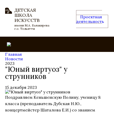
ДЕТСКАЯ
ШКОЛА
Проектная
ИСКУССТВ
деятельность
имени М.А. Балакирева
г.о. Тольятти
Главная
Новости
2023
"Юный виртуоз" у
струнников
15 декабря 2023
Поздравляем Кеньшенскую Полину, ученицу 8
класса (преподаватель Дубская Н.Ю.,
концертмейстер Шаталова Е.И.) со званием