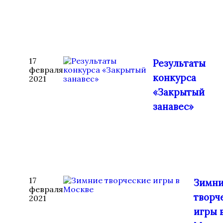
17
Результаты
февраля
конкурса
2021
«Закрытый
занавес»
17
Зимн
февраля
творч
2021
игры 