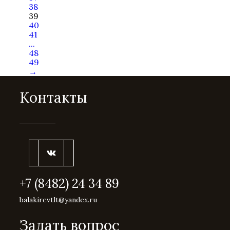
38
39
40
41
...
48
49
→
Контакты
+7 (8482) 24 34 89
balakirevtlt@yandex.ru
Задать вопрос