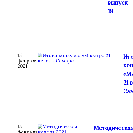
выпуск
18
15
Ит
февраля
кон
2021
«М
21 
Са
15
Методическа
февраля