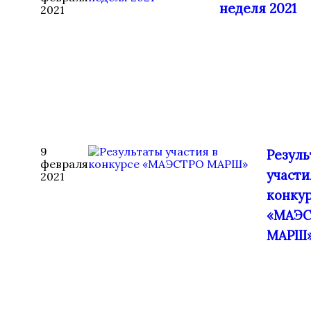
неделя 2021
2021
9
Резуль
февраля
участи
2021
конку
«МАЭ
МАРШ