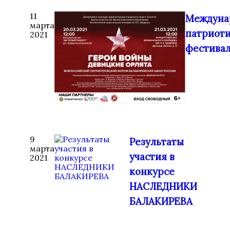
11
Междуна
марта
патриот
2021
фестива
9
Результаты
марта
участия в
2021
конкурсе
НАСЛЕДНИКИ
БАЛАКИРЕВА