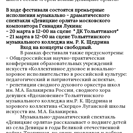
В ходе фестиваля состоятся премьерные
исполнения музыкально - драматического
спектакля «Девицкие орлята» московского
композитора Геннадия Лукина:
- 20 марта в 12-00 на сцене " ДК Тольяттиазот"
- 21 марта в 12-00 на сцене Тольяттинского
музыкального колледжа им. Р. К. Щедрина
Вход на концерты свободный.
В рамках фестиваля также предусмотрены:
- Общероссийская научно-практическая
конференция образовательных учреждений
искусств «Коллективное духовое и вокально-
хоровое исполнительство в российской культуре:
педагогический и патриотический аспекты»,
- репетиции сводного духового оркестра школ
им. М.А. Балакирева России, сводного хора
девушек «Вдохновение» Тольяттинского
музыкального колледжа им.Р. К. Щедрина и
хорового коллектива «Скерцо» Луганской школы
искусств им. М.А. Балакирева.
Музыкально-драматический спектакль
«Девицкие орлята» рассказывает о подвиге детей
из села Девицы в годы Великой отечественной
войны. Трагичная, но очень правдивая и добрая