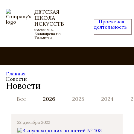
ДЕТСКАЯ
ШКОЛА
Проектная
ИСКУССТВ
деятельность
имени М.А.
Балакирева г.о.
Тольятти
Главная
Новости
Новости
Все
2026
2025
2024
2
22 декабря 2022