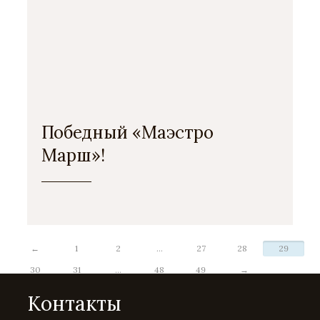
Победный «Маэстро
Марш»!
←
1
2
...
27
28
29
30
31
...
48
49
→
Контакты