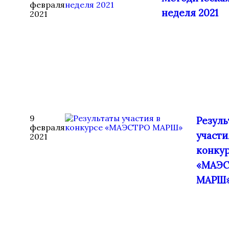
февраля
неделя 2021
2021
9
Резуль
февраля
участи
2021
конку
«МАЭ
МАРШ