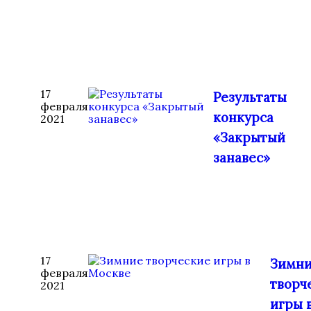
17
Результаты
февраля
конкурса
2021
«Закрытый
занавес»
17
Зимн
февраля
творч
2021
игры 