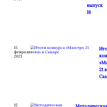
выпуск
18
15
Ит
февраля
кон
2021
«М
21 
Са
15
Методическа