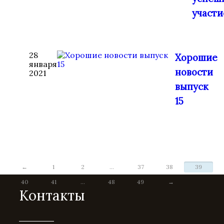
участ
28
Хорошие
января
новости
2021
выпуск
15
←
1
2
...
37
38
39
40
41
...
48
49
→
Контакты