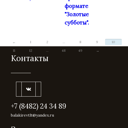
формате
"Золотые
субботы".
←
1
2
...
8
9
10
11
12
...
48
49
→
Контакты
+7 (8482) 24 34 89
balakirevtlt@yandex.ru