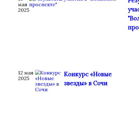
Рез
мая
уча
2025
"Во
про
12 мая
Конкурс «Новые
2025
звезды» в Сочи