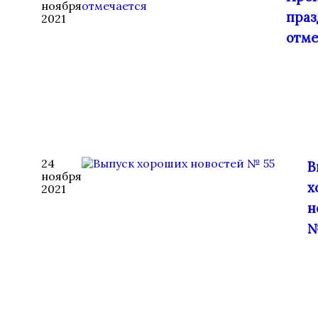
ноября
праз
2021
отме
24
В
ноября
х
2021
н
№