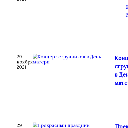
29
Конц
ноября
стру
2021
в Де
мате
29
Пре