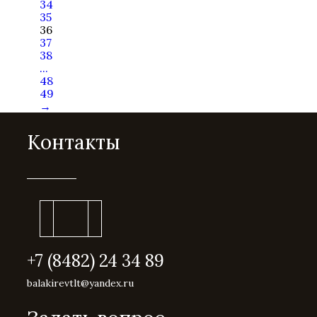
34
35
36
37
38
...
48
49
→
Контакты
+7 (8482) 24 34 89
balakirevtlt@yandex.ru