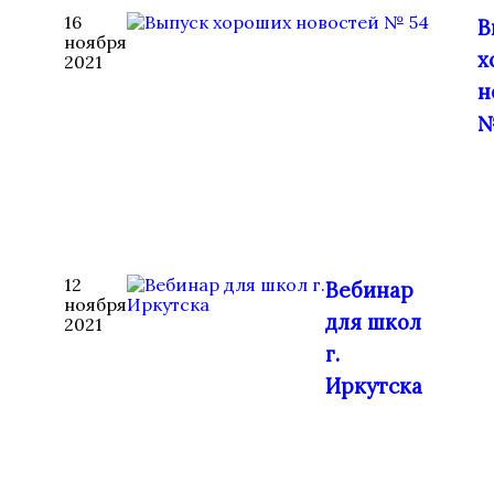
16
В
ноября
х
2021
н
№
12
Вебинар
ноября
для школ
2021
г.
Иркутска