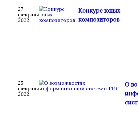
27
Конкурс юных
февраля
композиторов
2022
25
О в
февраля
инф
2022
сис