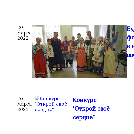
20
Бу
марта
фо
2022
в 
шк
20
Конкурс
марта
"Открой своё
2022
сердце"