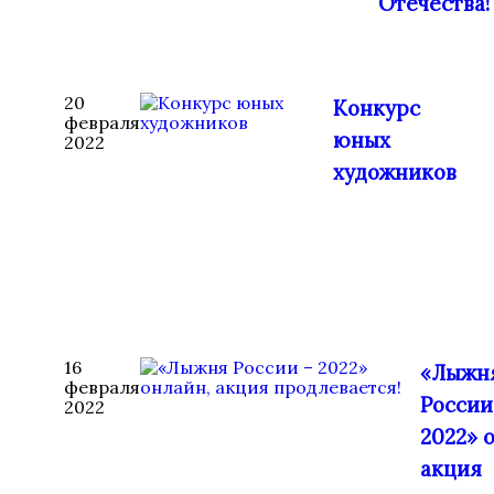
Отечества!
20
Конкурс
февраля
юных
2022
художников
16
«Лыжн
февраля
России
2022
2022» 
акция