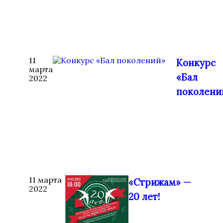
11
Конкурс
марта
«Бал
2022
поколени
11 марта
«Стрижам» —
2022
20 лет!