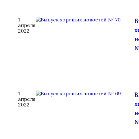
1
В
апреля
х
2022
н
№
1
В
апреля
х
2022
н
№