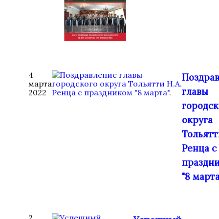
4
Поздра
марта
главы
2022
городск
округа
Тольятт
Ренца с
праздн
"8 марта
2