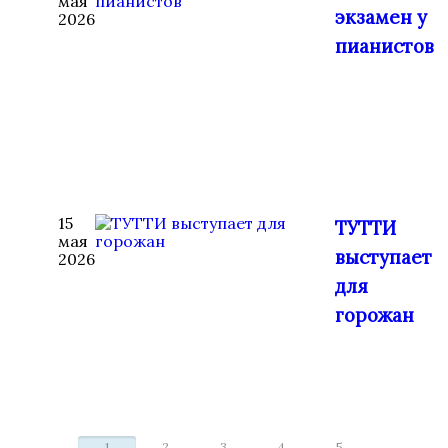
мая
экзамен у
2026
пианистов
15
ТУТТИ
мая
выступает
2026
для
горожан
←
1
2
3
4
5
...