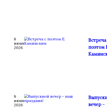
8
Встреча
июня
поэтом 
2026
Каминс
8
Выпуск
июня
вечер -
2026