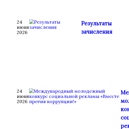
24
Результаты
июня
зачисления
2026
24
Ме
июня
мо
2026
ко
со
ре