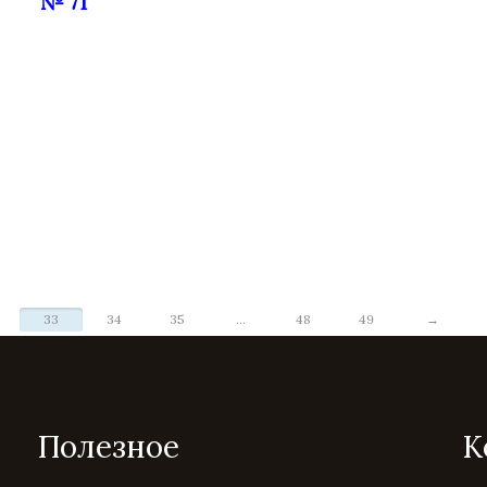
№ 71
33
34
35
...
48
49
→
Полезное
К