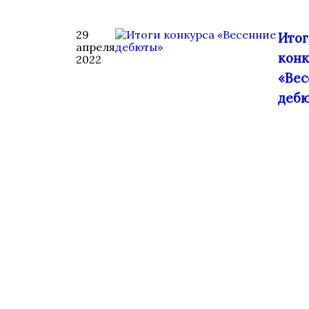
29
Итог
апреля
конк
2022
«Вес
деб