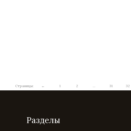
Страницы:
←
1
2
...
31
32
Разделы