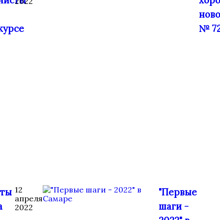
нисты
хор
2022
нов
курсе
№ 7
12
аты
"Первые
апреля
а
шаги -
2022