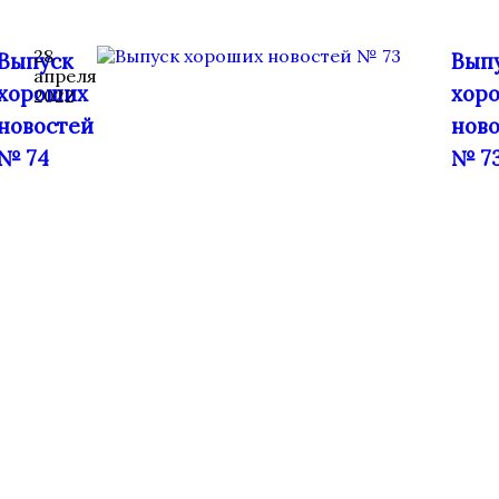
28
Выпуск
Вып
апреля
хороших
хор
2022
новостей
нов
№ 74
№ 7