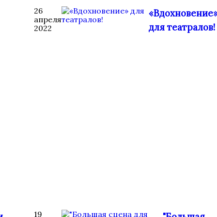
26
«Вдохновение
апреля
для театралов!
2022
19
и
"Большая