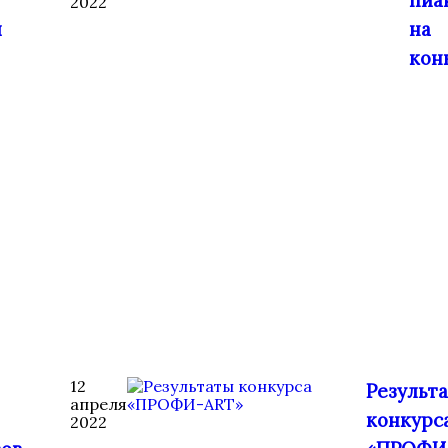
пиа
2022
и
на
кон
12
Результ
апреля
конкурс
2022