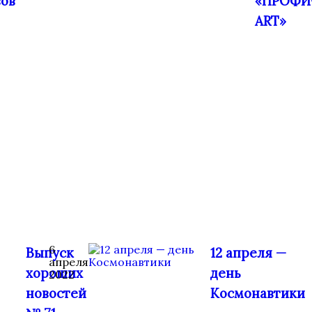
вов
«ПРОФИ
ART»
6
Выпуск
12 апреля —
апреля
хороших
день
2022
новостей
Космонавтики