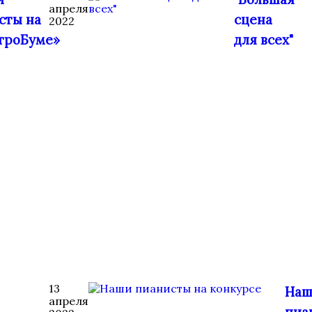
апреля
сты на
сцена
2022
троБуме»
для всех"
13
Наш
апреля