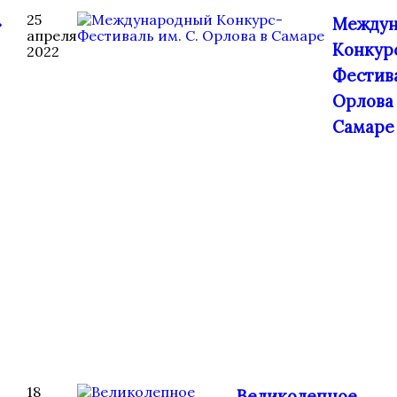
25
»
Междун
апреля
Конкур
2022
Фестива
Орлова
Самаре
18
Великолепное