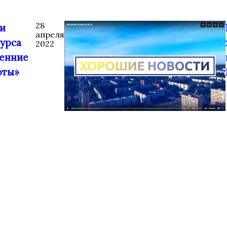
28
и
апреля
урса
2022
енние
юты»