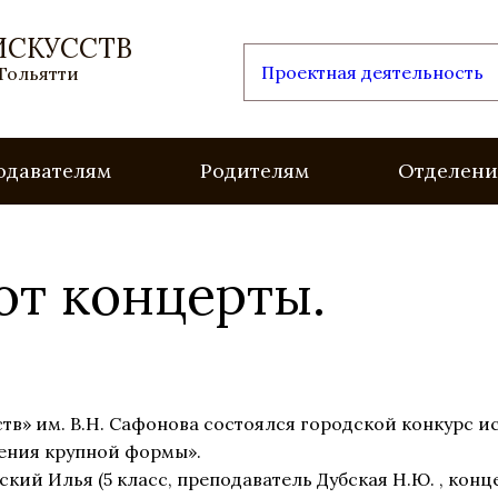
ИСКУССТВ
Проектная деятельность
 Тольятти
одавателям
Родителям
Отделени
ют концерты.
ств» им. В.Н. Сафонова состоялся городской конкурс 
дения крупной формы».
ий Илья (5 класс, преподаватель Дубская Н.Ю. , кон