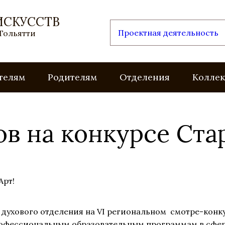
ИСКУССТВ
Проектная деятельность
 Тольятти
телям
Родителям
Отделения
Колле
в на конкурсе Ста
 духового отделения на VI региональном смотре-конк
фессиональным образовательным программам в сфере м