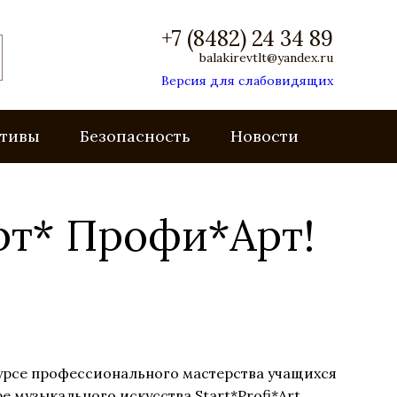
+7 (8482) 24 34 89
balakirevtlt@yandex.ru
Версия для слабовидящих
ктивы
Безопасность
Новости
рт* Профи*Арт!
урсе профессионального мастерства учащихся
узыкального искусства Start*Profi*Art.