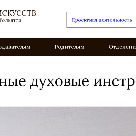
ИСКУССТВ
Проектная деятельность
 Тольятти
одавателям
Родителям
Отделени
дные духовые инст