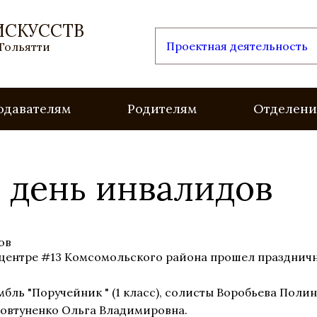
ИСКУССТВ
Проектная деятельность
 Тольятти
одавателям
Родителям
Отделени
день инвалидов
ом центре #13 Комсомольского района прошел праздн
бль "Поручейник " (1 класс), солисты Воробьева Поли
Ковтуненко Ольга Владимировна.