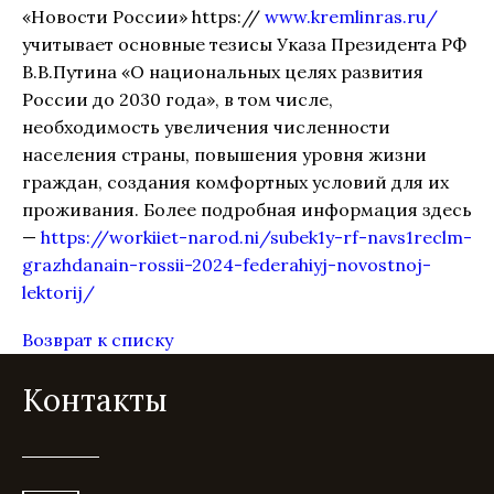
«Новости России» https://
www.kremlinras.ru/
учитывает основные тезисы Указа Президента РФ
В.В.Путина «О национальных целях развития
России до 2030 года», в том числе,
необходимость увеличения численности
населения страны, повышения уровня жизни
граждан, создания комфортных условий для их
проживания. Более подробная информация здесь
—
https://workiiet-narod.ni/subek1y-rf-navs1reclm-
grazhdanain-rossii-2024-federahiyj-novostnoj-
lektorij/
Возврат к списку
Контакты