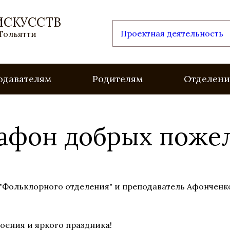
ИСКУССТВ
Проектная деятельность
 Тольятти
одавателям
Родителям
Отделени
афон добрых поже
 "Фольклорного отделения" и преподаватель Афонченк
оения и яркого праздника!