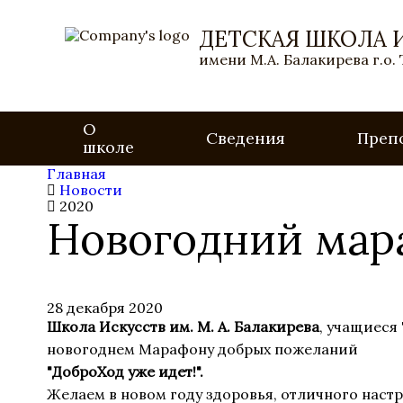
ДЕТСКАЯ ШКОЛА 
имени М.А. Балакирева г.о.
О
Сведения
Преп
школе
Главная
Новости
2020
Новогодний мар
28 декабря 2020
Школа Искусств им. М. А. Балакирева
, учащиеся
новогоднем Марафону добрых пожеланий
"ДоброХод уже идет!".
Желаем в новом году здоровья, отличного настр