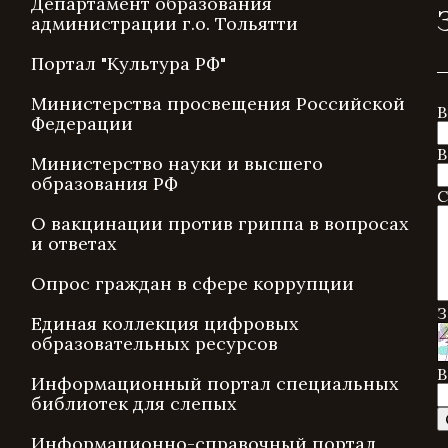
Департамент образования
администрации г.о. Тольятти
Портал "Культура РФ"
Министерства просвещения Российской
В
Федерации
В
Министерство науки и высшего
образования РФ
С
О вакцинации против гриппа в вопросах
и ответах
Опрос граждан в сфере коррупции
З
Единая коллекция цифровых
образовательных ресурсов
В
Информационный портал специальных
библиотек для слепых
Информационно-справочный портал