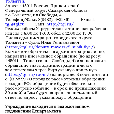
Тольятти,
Адрес: 445011 Россия, Приволжский
Федеральный округ, Самарская область,
г.о.Тольятти, пл.Свободы, 4
Телефон/Факс: 8(8482)54-33-61 E-mail:
tgl@tgl.ru
, Сайт:
http://tgl.ru/
Режим работы Учредителя: пятидневная рабочая
неделя с 8.00 до 17.00, обед с 12.00 до 13.00.
Глава администрации городского округа
Тольятти - Сухих Илья Геннадьевич
(
https://tgl.ru/deputy-mayors/5-suhih-ilya/
)
Вы можете обратиться в администрацию лично,
направить письменное обращение (по адресу:
445011 г. Тольятти, пл. Свободы, 4) или направить
обращение главе администрации или его
заместителям через Виртуальную приемную
(
https://tgl.ru/room/
) на портале. В соответствии
с ФЗ № 59 «О порядке рассмотрения обращений
граждан РФ» обращение будет обязательно
рассмотрено (обычно - в срок, не превышающий
30 дней) и Вам будет направлен письменный
ответ по адресу, указанному в обращении.
Учреждение находится в ведомственном
подчинении Департамента