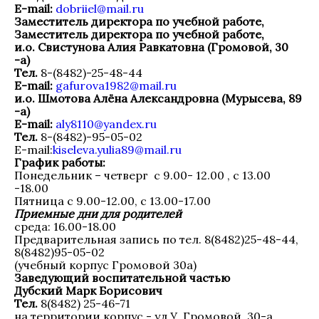
E-mail:
dobriiel@mail.ru
Заместитель директора по учебной работе,
Заместитель директора по учебной работе,
и.о. Свистунова Алия Равкатовна (Громовой, 30
-а)
Тел.
8-(8482)-25-48-44
E-mail:
gafurova1982@mail.ru
и.о. Шмотова Алёна Александровна (Му
рысева, 89
-а)
E-mail:
aly8110@yandex.ru
Тел.
8-(8482)-95-05-02
E-mail:
kiseleva.yulia89@mail.ru
График работы:
Понедельник – четверг с 9.00- 12.00 , с 13.00
-18.00
Пятница с 9.00-12.00, с 13.00-17.00
Приемные дни для родителей
среда: 16.00-18.00
Предварительная запись по тел. 8(8482)25-48-44,
8(8482)95-05-02
(учебный корпус Громовой 30а)
Заведующий воспитательной частью
Дубский Марк Борисович
Тел.
8(8482) 25-46-71
на территории корпус - ул.У. Громовой, 30-а