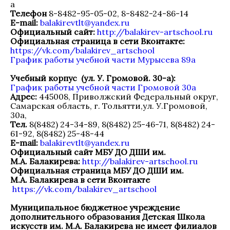
а
Телефон
8-8482-95-05-02, 8-8482-24-86-14
E-mail:
balakirevtlt@yandex.ru
Официальный сайт:
http://balakirev-artschool.ru
Официальная страница в сети Вконтакте:
https://vk.com/balakirev_artschool
График работы учебной части Мурысева 89а
Учебный корпус (ул. У. Громовой. 30-а):
График работы учебной части Громовой 30а
Адрес:
445008, Приволжский Федеральный округ,
Самарская область, г. Тольятти,ул. У.Громовой,
30а,
Тел.
8(8482) 24-34-89, 8(8482) 25-46-71, 8(8482) 24-
61-92, 8(8482) 25-48-44
E-mail:
balakirevtlt@yandex.ru
Официальный сайт МБУ ДО ДШИ им.
М.А. Балакирева:
http://balakirev-artschool.ru
Официальная страница МБУ ДО ДШИ им.
М.А. Балакирева в сети Вконтакте
https://vk.com/balakirev_artschool
Муниципальное бюджетное учреждение
дополнительного образования Детская Школа
искусств им. М.А. Балакирева не имеет филиалов