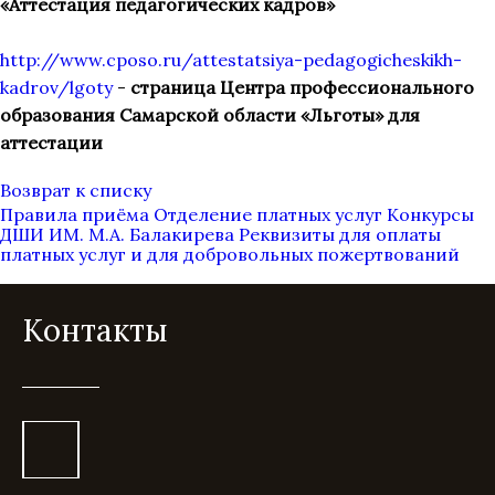
«Аттестация педагогических кадров»
http://www.cposo.ru/attestatsiya-pedagogicheskikh-
kadrov/lgoty
-
страница Центра профессионального
образования Самарской области «Льготы» для
аттестации
Возврат к списку
Правила приёма
Отделение платных услуг
Конкурсы
ДШИ ИМ. М.А. Балакирева
Реквизиты для оплаты
платных услуг и для добровольных пожертвований
Контакты