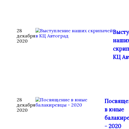
28
Выст
декабря
наши
2020
скрип
КЦ Ав
28
Посвяще
декабря
в юные
2020
балакир
- 2020