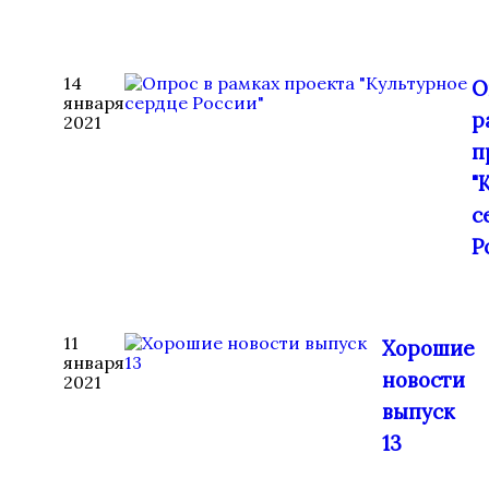
14
О
января
р
2021
п
"
с
Р
11
Хорошие
января
новости
2021
выпуск
13