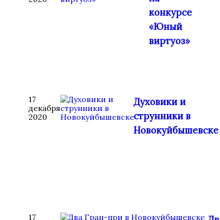
конкурсе
«Юный
виртуоз»
17
Духовики и
декабря
струнники в
2020
Новокуйбышевске
17
Дв