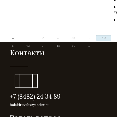
п
"
н
←
1
2
...
38
39
40
41
42
...
48
49
→
Контакты
+7 (8482) 24 34 89
balakirevtlt@yandex.ru